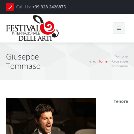
Call Us:
+39 328 2426875
Cerca
Giuseppe
You are
here:
Home
Giuseppe
Tommaso
Tommaso
Home
Press
Video
Tenore
Photo Gallery
Gli Artisti